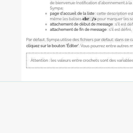
de bienvenue (notification d'abonnement à la li
Sympa;
page d'accueil de la liste
: cette description es
même les balises
<br />
pour marquer les sa
attachement de début de message
: s'il est d
attachement de fin de message
: s'il est défin
Par défaut, Sympa utilise des fichiers par défaut; dans ce c
cliquez sur le bouton 'Éditer'
. Vous pourrez entre autres m
Attention : les valeurs entre crochets sont des variable