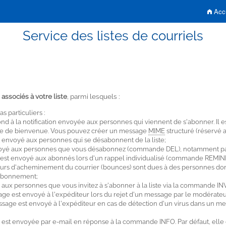
Accu
Service des listes de courriels
s associés à votre liste
, parmi lesquels :
 particuliers :
d à la notification envoyée aux personnes qui viennent de s'abonner. Il es
sage de bienvenue. Vous pouvez créer un message
MIME
structuré (réservé 
 envoyé aux personnes qui se désabonnent de la liste;
voyé aux personnes que vous désabonnez (commande DEL), notamment par
 est envoyé aux abonnés lors d'un rappel individualisé (commande REMI
reurs d'acheminement du courrier (bounces) sont dues à des personnes don
 abonnement;
aux personnes que vous invitez à s'abonner à la liste via la commande IN
age est envoyé à l'expéditeur lors du rejet d'un message par le modérateu
ssage est envoyé à l'expéditeur en cas de détection d'un virus dans un me
iste est envoyée par e-mail en réponse à la commande INFO. Par défaut, e