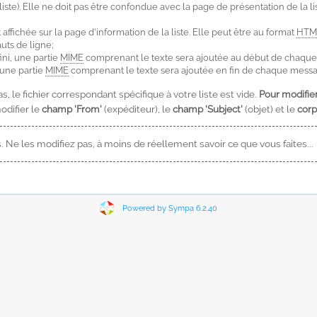
ste). Elle ne doit pas être confondue avec la page de présentation de la lis
t affichée sur la page d'information de la liste. Elle peut être au format
HTM
uts de ligne;
éfini, une partie
MIME
comprenant le texte sera ajoutée au début de chaque m
i, une partie
MIME
comprenant le texte sera ajoutée en fin de chaque message 
as, le fichier correspondant spécifique à votre liste est vide.
Pour modifier
odifier le
champ 'From'
(expéditeur), le
champ 'Subject'
(objet) et le
cor
s. Ne les modifiez pas, à moins de réellement savoir ce que vous faites...
Powered by Sympa 6.2.40