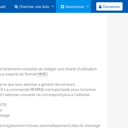
eil
Chercher une liste
Assistance
Connexion
t fortement conseillé de rédiger une charte d'utilisation
aux experts du format
MIME
);
ce que leur adresse a généré des erreurs;
ND). La commande REMIND est importante pour la bonne
t l'adresse courante ne correspond plus à l'adresse
VITE;
r;
ssage.
lle est également incluse automatiquement dans le message